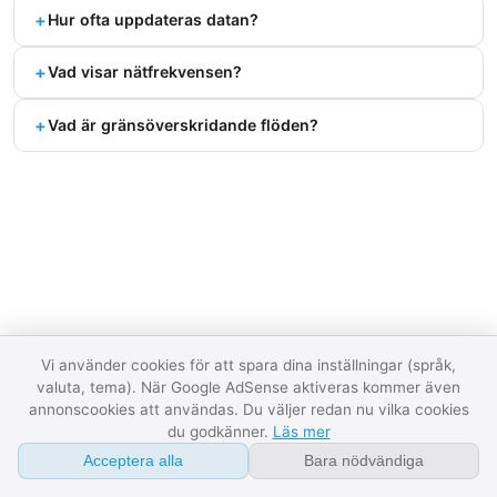
Om
+
Hur ofta uppdateras datan?
FAQ
+
Vad visar nätfrekvensen?
Ordlista
+
Vad är gränsöverskridande flöden?
Kontakt
Fördjupning
API
+
Vad orsakar negativa elpriser?
Integritet
+
Hur bestäms day-ahead-priset?
Villkor
+
Vad är merit order?
07:58:26
Datastatus
Vi använder cookies för att spara dina inställningar (språk,
valuta, tema). När Google AdSense aktiveras kommer även
+
Vad är FCR (Frequency Containment Reserve)?
annonscookies att användas. Du väljer redan nu vilka cookies
du godkänner.
Läs mer
+
Kan jag tjäna pengar med ett hembatteri?
Acceptera alla
Bara nödvändiga