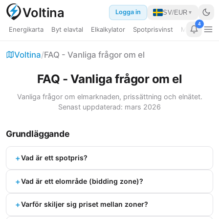
Voltina
Logga in
SV
/
EUR
▼
4
Energikarta
Byt elavtal
Elkalkylator
Spotprisvinst
Min dashbo
Elpris EU
Voltina
/
FAQ - Vanliga frågor om el
Bränslepriser
FAQ - Vanliga frågor om el
Guider
Vanliga frågor om elmarknaden, prissättning och elnätet.
Senast uppdaterad: mars 2026
Jämför länder
Grundläggande
Kraftverk
Datacenter
+
Vad är ett spotpris?
Elkalkylator
+
Vad är ett elområde (bidding zone)?
Byt elavtal
+
Varför skiljer sig priset mellan zoner?