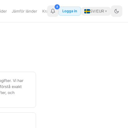
4
ider
Jämför länder
Kraftverk
Datacenter
Mer
Logga in
SV
/
EUR
▼
ifter. Vi har
förstå exakt
ter, och