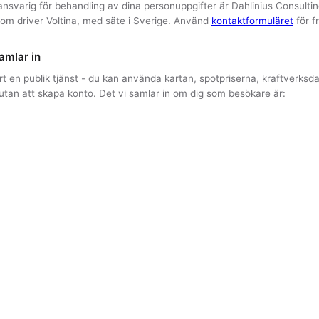
nsvarig för behandling av dina personuppgifter är Dahlinius Consultin
om driver Voltina, med säte i Sverige. Använd
kontaktformuläret
för f
amlar in
ärt en publik tjänst - du kan använda kartan, spotpriserna, kraftverksd
 utan att skapa konto. Det vi samlar in om dig som besökare är:
ngar
sparade som cookies på din enhet: tema (ljus/mörk), språk, valuta
ttillstånd, om priser ska visas inklusive skatt. Dessa lagras lokalt i d
nte till våra servrar.
m loggas i tillfälliga serverloggar (max 7 dagar) för att förhindra mis
 scraping. Vi använder MaxMind GeoLite2 för att översätta IP till land
den råa IP-adressen efter att översättningen är gjord.
ksstatistik
: sidvisningar per URL, ungefärligt land, ungefärlig sessio
e Google Analytics. Statistiken hjälper oss förstå vilka sidor som fakt
 konto
ar ett användarkonto för att få e-postnyhetsbrev, spara favoritområde
integrationen samlar vi in:
s och lösenord
: lösenord lagras aldrig i klartext - vi använder BCrypt
lningar
: hushållsstorlek, uppvärmningstyp, bostadens yta, fordonsdata,