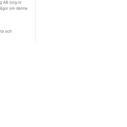
g AB (org.nr
rågor om denna
ata och
, valt
in webbläsare
sbruk - DDoS,
/region, men
nslängd. Vi
iskt används.
n eller
-hashning.
 årlig