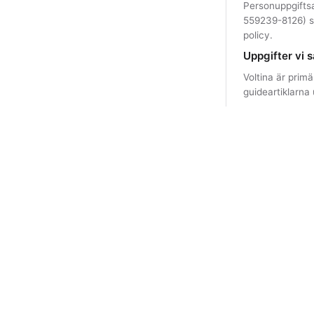
Personuppgiftsa
559239-8126) s
policy.
Uppgifter vi s
Voltina är prim
guideartiklarna
UI-inställni
elområde, kar
och skickas i
IP-adress
so
brute-force,
sparar inte 
Anonym besö
använder int
Om du skapar
Om du registrer
använda Tibber-
E-postadres
Profilinstäl