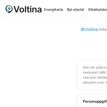
Voltina
Energikarta
Byt elavtal
Elkalkylato
Voltina
/
Inte
Den här policyn
medvetet hållit
vad som händer 
datumet ovan vi
Personuppgif