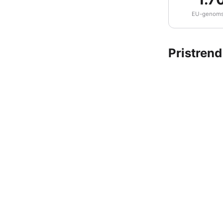
EU-genomsn
Pristrend
2.00
1.50
1.00
0.50
0.00
11 maj