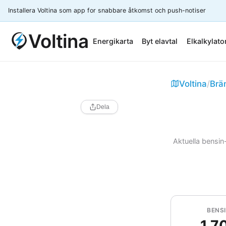
Installera Voltina som app for snabbare åtkomst och push-notiser
Voltina
Energikarta
Byt elavtal
Elkalkylato
Voltina
/
Brä
Dela
Aktuella bensin
BENSI
1.7