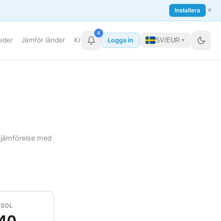
×
Installera
4
ider
Jämför länder
Kraftverk
Datacenter
Mer
Logga in
SV
/
EUR
▼
 jämförelse med
SOL
740