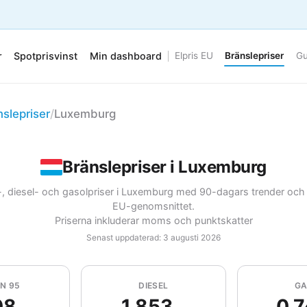
r
Spotprisvinst
Min dashboard
Elpris EU
Bränslepriser
Gu
nslepriser
/
Luxemburg
Bränslepriser i Luxemburg
-, diesel- och gasolpriser i Luxemburg med 90-dagars trender och
EU-genomsnittet.
Priserna inkluderar moms och punktskatter
Senast uppdaterad: 3 augusti 2026
N 95
DIESEL
GA
08
1.853
0.