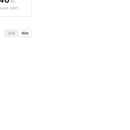
€/L
nitt: 0.871
30d
90d
 juli
3 aug.