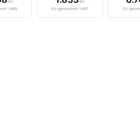
€/L
€/L
itt: 1.869
EU-genomsnitt: 1.997
EU-genoms
Bensin 95
Diesel
Gasol
25 maj
8 juni
22 juni
6 juli
20