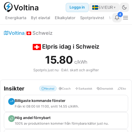
Voltina
Logga in
SV
/
EUR
▼
4
Energikarta
Byt elavtal
Elkalkylator
Spotprisvinst
Min dashbo
Elpris EU
Voltina
/
Schweiz
Bränslepriser
Elpris idag i Schweiz
Guider
15.80
c/kWh
Jämför länder
Spotpris just nu · Exkl. skatt och avgifter
Kraftverk
Insikter
Neutral
Coach
Sarkastisk
Dramatisk
Eko
Datacenter
Billigaste kommande fönster
Elkalkylator
Från kl 08:00 till 11:00, snitt 14.55 c/kWh.
Hög andel förnybart
Byt elavtal
100% av produktionen kommer från förnybara källor just nu.