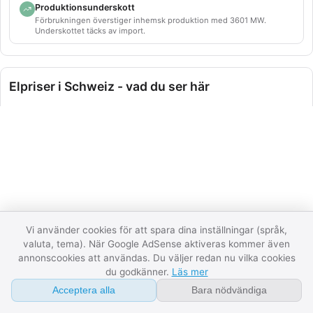
Produktionsunderskott
Om
Förbrukningen överstiger inhemsk produktion med 3601 MW.
Underskottet täcks av import.
FAQ
Ordlista
Elpriser i Schweiz - vad du ser här
Kontakt
Den här sidan visar aktuella elpriser för Schweiz uppdelat per
API
elprisområde där landet har flera. Datat kommer direkt från
ENTSO-E, den europeiska kraftnätsoperatörsorganisationen,
Integritet
och uppdateras varje halvtimme. För länder med dagsljus-
tradering (de flesta nordeuropeiska) visar vi också
Villkor
morgondagens priser så fort de publicerats av Nord Pool
eller motsvarande börs.
07:59:42
Datastatus
Vi använder cookies för att spara dina inställningar (språk,
Tre sektioner:
Spotpris just nu
visar priset för pågående
valuta, tema). När Google AdSense aktiveras kommer även
marknadsperiod per zon.
Prisgrafen
visar dygnets priser
annonscookies att användas. Du väljer redan nu vilka cookies
du godkänner.
Läs mer
period för period, och lägger till morgondagen så snart
auktionen har publicerat den.
Produktion och förbrukning
Acceptera alla
Bara nödvändiga
visar landets elmix samma stund (vatten, kärnkraft, vind, sol,