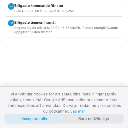
Byt elavtal
Billigaste kommande fönster
Från kl 08:30 till 11:30, snitt 8.56 c/kWh.
Om
Billigaste timmen framåt
Dagens lägsta pris är kl 09:00 - 8.35 c/kWh. Planera energikrävande
FAQ
uppgifter till den timmen.
Ordlista
Elpriser i Tjeckien - vad du ser här
Kontakt
Den här sidan visar aktuella elpriser för Tjeckien uppdelat per
API
elprisområde där landet har flera. Datat kommer direkt från
ENTSO-E, den europeiska kraftnätsoperatörsorganisationen,
Integritet
och uppdateras varje halvtimme. För länder med dagsljus-
Villkor
tradering (de flesta nordeuropeiska) visar vi också
Vi använder cookies för att spara dina inställningar (språk,
morgondagens priser så fort de publicerats av Nord Pool
valuta, tema). När Google AdSense aktiveras kommer även
annonscookies att användas. Du väljer redan nu vilka cookies
eller motsvarande börs.
07:59:45
Datastatus
du godkänner.
Läs mer
Tre sektioner:
Spotpris just nu
visar priset för pågående
Acceptera alla
Bara nödvändiga
marknadsperiod per zon.
Prisgrafen
visar dygnets priser