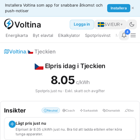
Installera Voltina som app for snabbare åtkomst och
×
Installera
push-notiser
Voltina
Logga in
SV
/
EUR
▼
4
Energikarta
Byt elavtal
Elkalkylator
Spotprisvinst
Min dashbo
Elpris EU
Voltina
/
Tjeckien
Bränslepriser
Elpris idag i Tjeckien
Guider
8.05
c/kWh
Jämför länder
Spotpris just nu · Exkl. skatt och avgifter
Kraftverk
Insikter
Neutral
Coach
Sarkastisk
Dramatisk
Eko
Datacenter
Lågt pris just nu
Elkalkylator
Elpriset är 8.05 c/kWh just nu. Bra tid att ladda elbilen eller köra
tunga apparater.