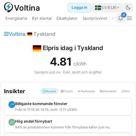
Voltina
Logga in
SV
/
EUR
▼
4
Energikarta
Byt elavtal
Elkalkylator
Spotprisvinst
Min dashbo
Elpris EU
Voltina
/
Tyskland
Bränslepriser
Elpris idag i Tyskland
Guider
4.81
c/kWh
Jämför länder
Spotpris just nu · Exkl. skatt och avgifter
Kraftverk
Insikter
Neutral
Coach
Sarkastisk
Dramatisk
Eko
Datacenter
Billigaste kommande fönster
Elkalkylator
Från kl 11:15 till 14:15, snitt -0.11 c/kWh.
Hög andel förnybart
Byt elavtal
84% av produktionen kommer från förnybara källor just nu.