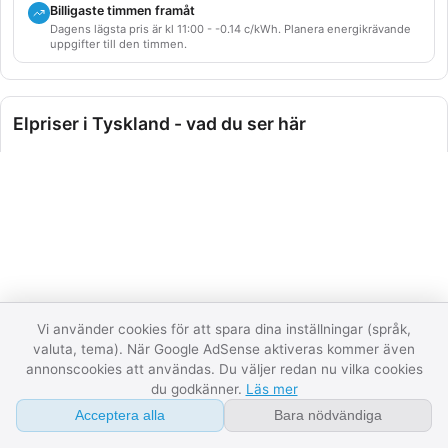
Billigaste timmen framåt
Om
Dagens lägsta pris är kl 11:00 - -0.14 c/kWh. Planera energikrävande
uppgifter till den timmen.
FAQ
Ordlista
Elpriser i Tyskland - vad du ser här
Kontakt
Den här sidan visar aktuella elpriser för Tyskland uppdelat
API
per elprisområde där landet har flera. Datat kommer direkt
från ENTSO-E, den europeiska
Integritet
kraftnätsoperatörsorganisationen, och uppdateras varje
halvtimme. För länder med dagsljus-tradering (de flesta
Villkor
nordeuropeiska) visar vi också morgondagens priser så fort
de publicerats av Nord Pool eller motsvarande börs.
07:59:33
Datastatus
Vi använder cookies för att spara dina inställningar (språk,
Tre sektioner:
Spotpris just nu
visar priset för pågående
valuta, tema). När Google AdSense aktiveras kommer även
marknadsperiod per zon.
Prisgrafen
visar dygnets priser
annonscookies att användas. Du väljer redan nu vilka cookies
du godkänner.
Läs mer
period för period, och lägger till morgondagen så snart
auktionen har publicerat den.
Produktion och förbrukning
Acceptera alla
Bara nödvändiga
visar landets elmix samma stund (vatten, kärnkraft, vind, sol,