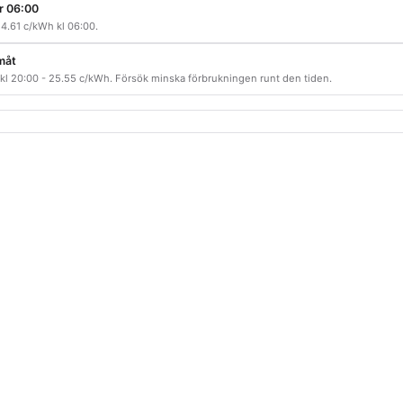
ar 06:00
 4.61 c/kWh kl 06:00.
måt
 kl 20:00 - 25.55 c/kWh. Försök minska förbrukningen runt den tiden.
nd - vad du ser här
tuella elpriser för Grekland uppdelat per elprisområde där land
NTSO-E, den europeiska kraftnätsoperatörsorganisationen, oc
 med dagsljus-tradering (de flesta nordeuropeiska) visar vi 
icerats av Nord Pool eller motsvarande börs.
s just nu
visar priset för pågående marknadsperiod per zon.
Pr
för period, och lägger till morgondagen så snart auktionen har
ukning
visar landets elmix samma stund (vatten, kärnkraft, vind,
tion överstiger förbrukning exporteras överskottet; när det ä