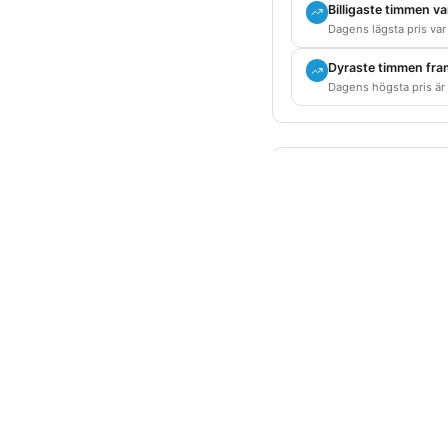
Billigaste timmen v
Dagens lägsta pris var
Dyraste timmen fra
Dagens högsta pris är
Elpriser i Grekla
Den här sidan visar ak
kommer direkt från E
halvtimme. För länder
priser så fort de publ
Tre sektioner:
Spotpri
dygnets priser period 
Produktion och förbr
biomassa). När produk
el från grannar.