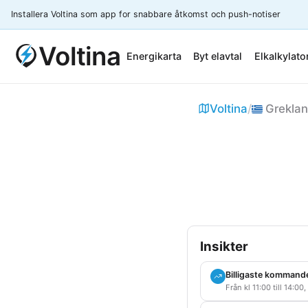
Installera Voltina som app for snabbare åtkomst och push-notiser
Voltina
Energikarta
Byt elavtal
Elkalkylato
Voltina
/
Grekla
Insikter
Billigaste kommand
Från kl 11:00 till 14:00