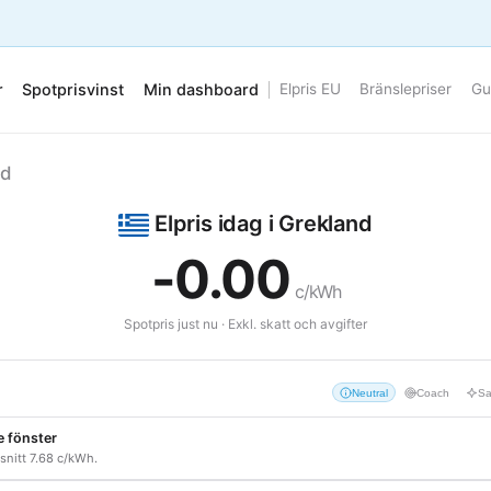
r
Spotprisvinst
Min dashboard
Elpris EU
Bränslepriser
Gu
nd
Elpris idag i Grekland
-0.00
c/kWh
Spotpris just nu · Exkl. skatt och avgifter
Neutral
Coach
Sa
e fönster
, snitt 7.68 c/kWh.