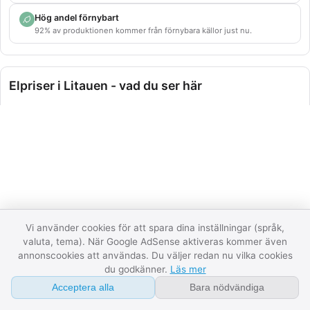
Hög andel förnybart
92% av produktionen kommer från förnybara källor just nu.
Om
FAQ
Elpriser i Litauen - vad du ser här
Ordlista
Den här sidan visar aktuella elpriser för {country} uppdelat
Kontakt
per elprisområde där landet har flera. Datat kommer direkt
från ENTSO-E, den europeiska
API
kraftnätsoperatörsorganisationen, och uppdateras varje
halvtimme. För länder med dagsljus-tradering (de flesta
Integritet
nordeuropeiska) visar vi också morgondagens priser så fort
de publicerats av Nord Pool eller motsvarande börs.
Villkor
Vi använder cookies för att spara dina inställningar (språk,
Tre sektioner:
Spotpris just nu
visar timpriset för aktuell
valuta, tema). När Google AdSense aktiveras kommer även
08:40:14
Datastatus
timme per zon.
24-timmars graf
visar gångna 12 och
annonscookies att användas. Du väljer redan nu vilka cookies
du godkänner.
Läs mer
kommande 12 timmar.
Produktion och förbrukning
visar
landets elmix samma stund (vatten, kärnkraft, vind, sol, gas,
Acceptera alla
Bara nödvändiga
kol, biomassa). När produktion överstiger förbrukning