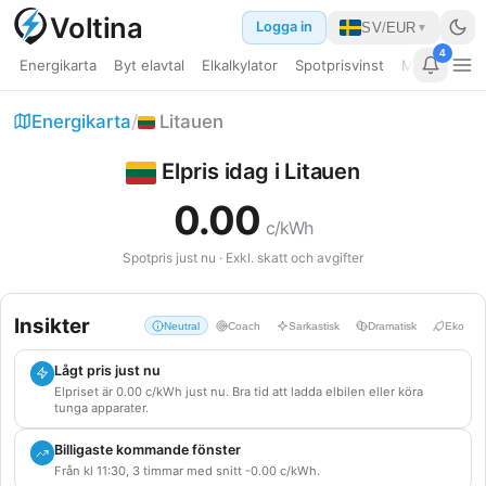
Voltina
Logga in
SV
/
EUR
▼
4
Energikarta
Byt elavtal
Elkalkylator
Spotprisvinst
Min dashbo
Elpris EU
Energikarta
/
Litauen
Energinyheter
Elpris idag i Litauen
Bränslepriser
0.00
c/kWh
Guider
Spotpris just nu · Exkl. skatt och avgifter
Jämför länder
Insikter
Neutral
Coach
Sarkastisk
Dramatisk
Eko
Kraftverk
Lågt pris just nu
Datacenter
Elpriset är 0.00 c/kWh just nu. Bra tid att ladda elbilen eller köra
tunga apparater.
Elkalkylator
Billigaste kommande fönster
Från kl 11:30, 3 timmar med snitt -0.00 c/kWh.
Byt elavtal