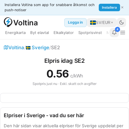
Installera Voltina som app for snabbare åtkomst och
×
Installera
push-notiser
Voltina
Logga in
SV
/
EUR
▼
4
Energikarta
Byt elavtal
Elkalkylator
Spotprisvinst
Min dashbo
Elpris EU
Voltina
/
Sverige
/
SE2
Bränslepriser
Elpris idag SE2
Guider
0.56
c/kWh
Jämför länder
Spotpris just nu · Exkl. skatt och avgifter
Kraftverk
Datacenter
Elpriser i Sverige - vad du ser här
Elkalkylator
Den här sidan visar aktuella elpriser för Sverige uppdelat per