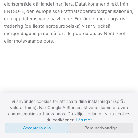
Byt elavtal
elprisområde där landet har flera. Datat kommer direkt från
ENTSO-E, den europeiska kraftnätsoperatörsorganisationen,
och uppdateras varje halvtimme. För länder med dagsljus-
Om
tradering (de flesta nordeuropeiska) visar vi också
FAQ
morgondagens priser så fort de publicerats av Nord Pool
eller motsvarande börs.
Ordlista
Tre sektioner:
Spotpris just nu
visar priset för pågående
Kontakt
marknadsperiod per zon.
Prisgrafen
visar dygnets priser
period för period, och lägger till morgondagen så snart
API
auktionen har publicerat den.
Produktion och förbrukning
visar landets elmix samma stund (vatten, kärnkraft, vind, sol,
Integritet
gas, kol, biomassa). När produktion överstiger förbrukning
exporteras överskottet; när det är tvärtom importeras el från
Villkor
Vi använder cookies för att spara dina inställningar (språk,
grannar.
valuta, tema). När Google AdSense aktiveras kommer även
annonscookies att användas. Du väljer redan nu vilka cookies
07:59:21
Datastatus
Vad betyder färgerna?
du godkänner.
Läs mer
Gröna timmar är under dagens snittpris och bra för att
Acceptera alla
Bara nödvändiga
förbruka. Gula är över snittet. Mörkröda är extremt höga (mer